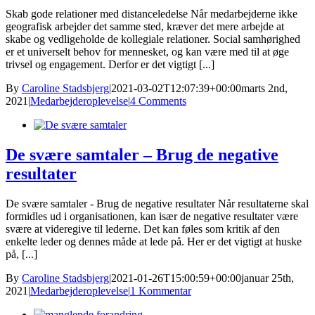
Skab gode relationer med distanceledelse Når medarbejderne ikke
geografisk arbejder det samme sted, kræver det mere arbejde at
skabe og vedligeholde de kollegiale relationer. Social samhørighed
er et universelt behov for mennesket, og kan være med til at øge
trivsel og engagement. Derfor er det vigtigt [...]
By
Caroline Stadsbjerg
|
2021-03-02T12:07:39+00:00
marts 2nd,
2021
|
Medarbejderoplevelse
|
4 Comments
De svære samtaler – Brug de negative
resultater
De svære samtaler - Brug de negative resultater Når resultaterne skal
formidles ud i organisationen, kan især de negative resultater være
svære at videregive til lederne. Det kan føles som kritik af den
enkelte leder og dennes måde at lede på. Her er det vigtigt at huske
på, [...]
By
Caroline Stadsbjerg
|
2021-01-26T15:00:59+00:00
januar 25th,
2021
|
Medarbejderoplevelse
|
1 Kommentar