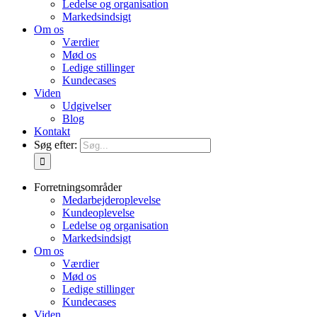
Ledelse og organisation
Markedsindsigt
Om os
Værdier
Mød os
Ledige stillinger
Kundecases
Viden
Udgivelser
Blog
Kontakt
Søg efter:
Forretningsområder
Medarbejderoplevelse
Kundeoplevelse
Ledelse og organisation
Markedsindsigt
Om os
Værdier
Mød os
Ledige stillinger
Kundecases
Viden