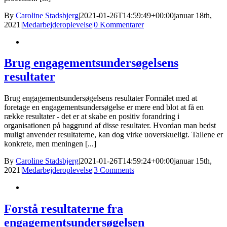
By
Caroline Stadsbjerg
|
2021-01-26T14:59:49+00:00
januar 18th,
2021
|
Medarbejderoplevelse
|
0 Kommentarer
Brug engagementsundersøgelsens
resultater
Brug engagementsundersøgelsens resultater Formålet med at
foretage en engagementsundersøgelse er mere end blot at få en
række resultater - det er at skabe en positiv forandring i
organisationen på baggrund af disse resultater. Hvordan man bedst
muligt anvender resultaterne, kan dog virke uoverskueligt. Tallene er
konkrete, men meningen [...]
By
Caroline Stadsbjerg
|
2021-01-26T14:59:24+00:00
januar 15th,
2021
|
Medarbejderoplevelse
|
3 Comments
Forstå resultaterne fra
engagementsundersøgelsen