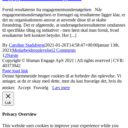
Forstå resultaterne fra engagementsundersøgelsen Når
engagementsundersøgelsen er foretaget og resultaterne ligger klar, er
det nu organisationens ansvar at anvende disse til at skabe
forandring. Det er afgørende, at undersøgelsesresultaterne omdannes
til specifikke tiltag og initiativer - men først skal man forstå, hvad
resultaterne helt konkret betyder. Her [...]
By
Caroline Stadsbjerg
|
2021-01-26T14:58:47+00:00
januar 13th,
2021
|
Medarbejderoplevelse
|
2 Comments
1
2
Næste
Copyright © Human Engage ApS 2021 | All rights reserved | CVR:
40373942
Page load link
Denne hjemmeside bruger cookies til at forbedre din oplevelse. Vi
antager, at du er okay med dette, men du kan fravælge det, hvis du
ønsker.
Accept
Fravælg
Læs mere
Luk
Privacy Overview
This website uses cookies to improve your experience while you