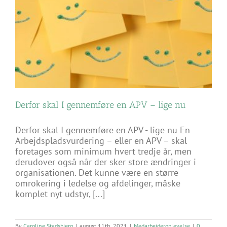
Derfor skal I gennemføre en APV – lige nu
Derfor skal I gennemføre en APV - lige nu En
Arbejdspladsvurdering – eller en APV – skal
foretages som minimum hvert tredje år, men
derudover også når der sker store ændringer i
organisationen. Det kunne være en større
omrokering i ledelse og afdelinger, måske
komplet nyt udstyr, [...]
By
Caroline Stadsbjerg
|
august 11th, 2021
|
Medarbejderoplevelse
|
0