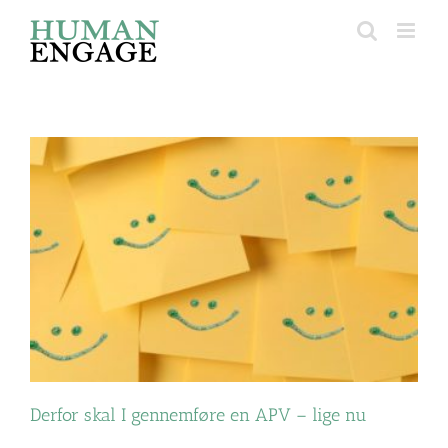
Skip
to
content
Derfor skal I gennemføre en APV – lige nu