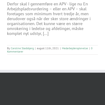
Derfor skal I gennemføre en APV - lige nu En
Arbejdspladsvurdering – eller en APV – skal
foretages som minimum hvert tredje år, men
derudover også når der sker store ændringer i
organisationen. Det kunne være en større
omrokering i ledelse og afdelinger, måske
komplet nyt udstyr, [...]
By
Caroline Stadsbjerg
|
august 11th, 2021
|
Medarbejderoplevelse
|
0
Kommentarer