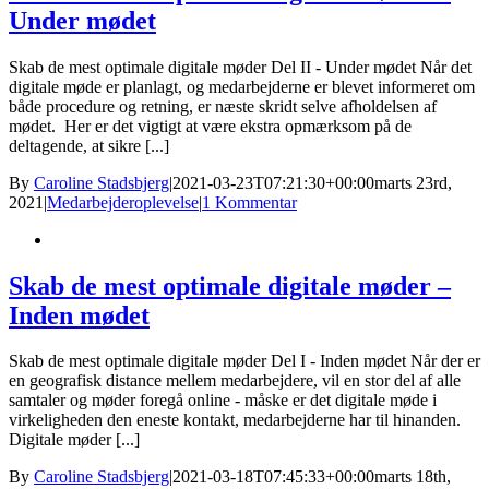
Under mødet
Skab de mest optimale digitale møder Del II - Under mødet Når det
digitale møde er planlagt, og medarbejderne er blevet informeret om
både procedure og retning, er næste skridt selve afholdelsen af
mødet. Her er det vigtigt at være ekstra opmærksom på de
deltagende, at sikre [...]
By
Caroline Stadsbjerg
|
2021-03-23T07:21:30+00:00
marts 23rd,
2021
|
Medarbejderoplevelse
|
1 Kommentar
Skab de mest optimale digitale møder –
Inden mødet
Skab de mest optimale digitale møder Del I - Inden mødet Når der er
en geografisk distance mellem medarbejdere, vil en stor del af alle
samtaler og møder foregå online - måske er det digitale møde i
virkeligheden den eneste kontakt, medarbejderne har til hinanden.
Digitale møder [...]
By
Caroline Stadsbjerg
|
2021-03-18T07:45:33+00:00
marts 18th,