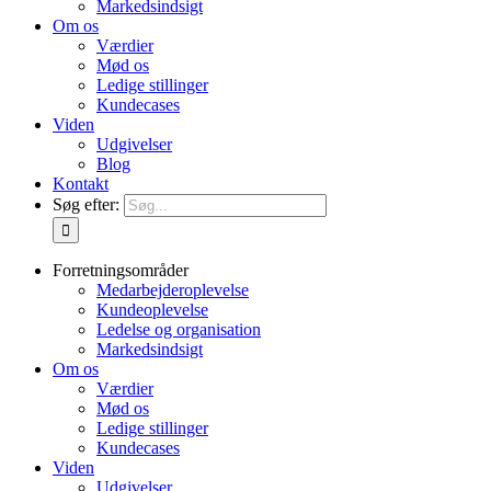
Markedsindsigt
Om os
Værdier
Mød os
Ledige stillinger
Kundecases
Viden
Udgivelser
Blog
Kontakt
Søg efter:
Forretningsområder
Medarbejderoplevelse
Kundeoplevelse
Ledelse og organisation
Markedsindsigt
Om os
Værdier
Mød os
Ledige stillinger
Kundecases
Viden
Udgivelser