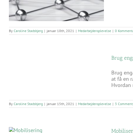
By
Caroline Stadsbjerg
|
januar 18th, 2021
|
Medarbejderoplevelse
|
0 Kommenta
Brug eng
Brug eng
at få en 
Hvordan m
By
Caroline Stadsbjerg
|
januar 15th, 2021
|
Medarbejderoplevelse
|
3 Comment
Mobilise