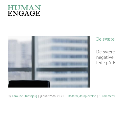
Skip
to
content
De svære 
De svære 
negative 
lede på. H
By
Caroline Stadsbjerg
|
januar 25th, 2021
|
Medarbejderoplevelse
|
1 Komment