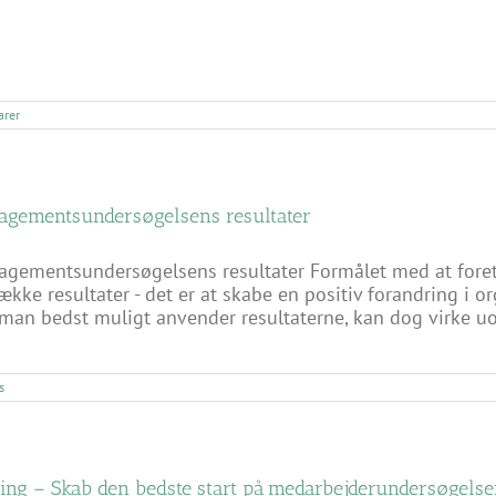
rer
agementsundersøgelsens resultater
agementsundersøgelsens resultater Formålet med at fore
række resultater - det er at skabe en positiv forandring i 
an bedst muligt anvender resultaterne, kan dog virke uov
s
ring – Skab den bedste start på medarbejderundersøgels