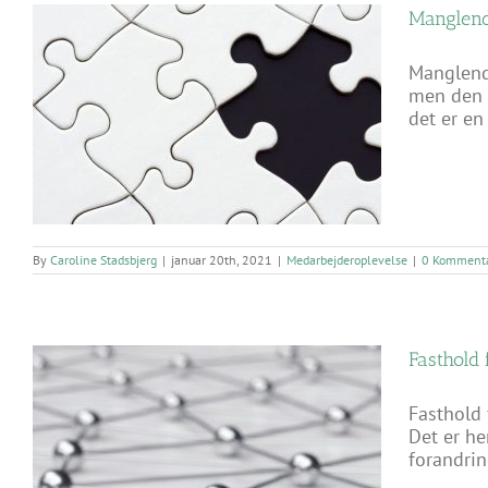
Manglend
Manglend
men den e
det er en 
By
Caroline Stadsbjerg
|
januar 20th, 2021
|
Medarbejderoplevelse
|
0 Kommenta
Fasthold 
Fasthold 
Det er he
forandrin